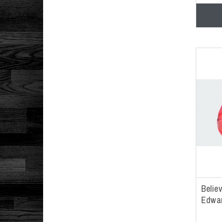
Belie
Edwa