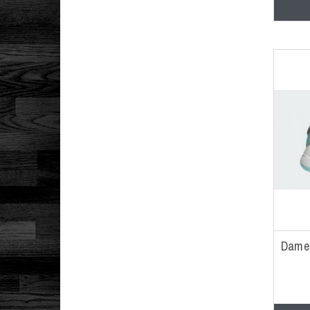
14 USA/48.5 EUR
140 CMS/S
15 USA/49.5 EUR
152 CMS/M
164 CMS/L
176 CMS/XL
18 MESES (80CM)
2 AÑOS (92CM)
2 USA/33.5 EUR
2.5 USA/34 EUR
2XS
3 USA/35 EUR
Dame
3.5 USA/35.5 EUR
4 AÑOS (104CM)
4 USA/36 EUR