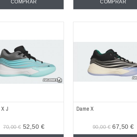
COMPRAR
COMPRAR
 X J
Dame X
52,50 €
67,50 €
70,00 €
90,00 €