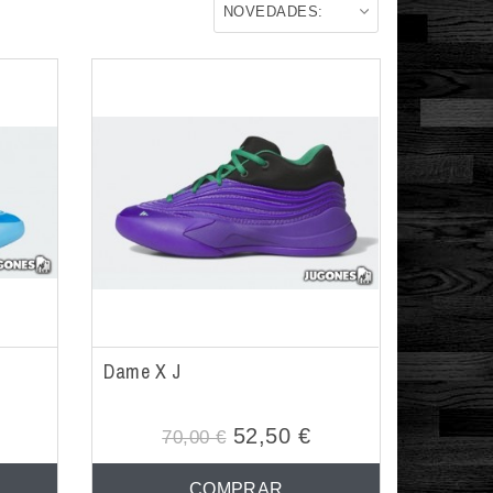
NOVEDADES:
Dame X J
52,50 €
70,00 €
COMPRAR