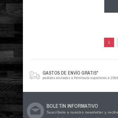
7.5C USA/24 EUR
7C USA/23.5 EUR
8 USA/41 EUR
8.5 USA/42 EUR
9 USA/42.5 EUR
1
9.5 USA/43 EUR
9C USA/26 EUR
L
L (42-46)
GASTOS DE ENVÍO GRATIS*
M
pedidos enviados a Península superiores a 200
S
UNICA
XL
BOLETÍN INFORMATIVO
XS
Suscríbete a nuestro newsletter y recib
XXL