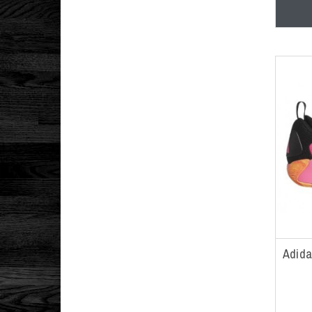
4.5 USA/36.5 EUR
4.5C USA/20 EUR
44
5 USA/37 EUR
5 USA/37.5 EUR
5.5 USA/38 EUR
6 AÑOS (116 CMS)
6 USA/38.5 EUR
6.5 USA/39 EUR
6.5C USA/22.5 EUR
6C USA/22 EUR
Adida
7 AÑOS (122CMS)
7 USA/40 EUR
7.5 USA/40.5 EUR