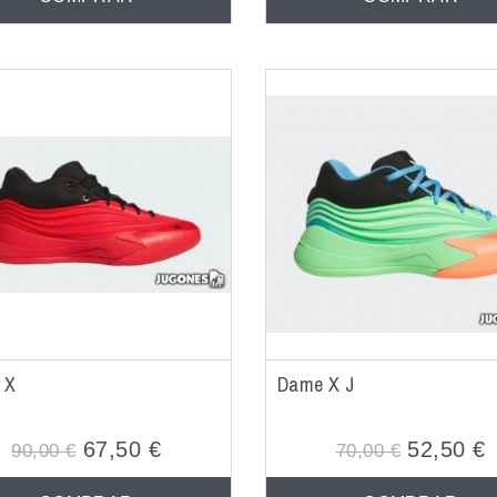
 X
Dame X J
67,50 €
52,50 €
90,00 €
70,00 €