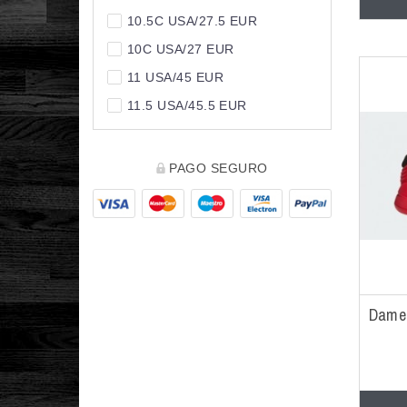
10.5C USA/27.5 EUR
10C USA/27 EUR
11 USA/45 EUR
11.5 USA/45.5 EUR
11.5C USA/28.5 EUR
116 CMS/XXS
PAGO SEGURO
12 USA/46 EUR
12.5 USA/47 EUR
12.5C USA/30 EUR
128 CMS/XS
12MESES (74CM)
Dame
13 USA/47.5 EUR
13.5C USA/31.5 EUR
13C USA/31 EUR