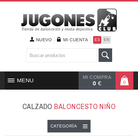
Tienda de baloncesto y moda deportiva
NUEVO
MI CUENTA
ES
EN
MI COMPRA
MENU
0
0
€
INICIO
CALZADO
BALONCESTO NIÑO
CALZADO
TEXTIL
CATEGORÍA