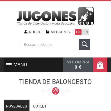
Tienda de baloncesto y moda deportiva
NUEVO
MI CUENTA
ES
EN
MI COMPRA
MENU
0
0
€
INICIO
TIENDA DE BALONCESTO
CALZADO
TEXTIL
NOVEDADES
OUTLET