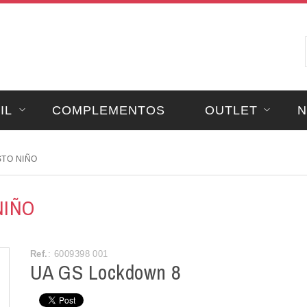
IL
COMPLEMENTOS
OUTLET
N
TO NIÑO
NIÑO
Ref.
: 6009398 001
UA GS Lockdown 8