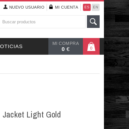
NUEVO
USUARIO
MI CUENTA
ES
EN
MI COMPRA
OTICIAS
0
0
€
n Jacket Light Gold