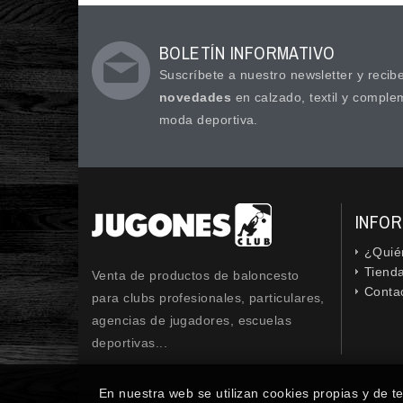
BOLETÍN INFORMATIVO
Suscríbete a nuestro newsletter y recib
novedades
en calzado, textil y comple
moda deportiva.
INFO
¿Quié
cebook
Twitter
Google
Instagram
Tiend
Venta de productos de baloncesto
Conta
para clubs profesionales, particulares,
agencias de jugadores, escuelas
deportivas...
En nuestra web se utilizan cookies propias y de t