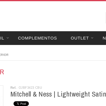
IL
COMPLEMENTOS
OUTLET
N
ERIOR
OR
Ref.
: OJBF3423 CBU
Mitchell & Ness | Lightweight Sati