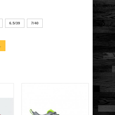
6.5/39
7/40
L