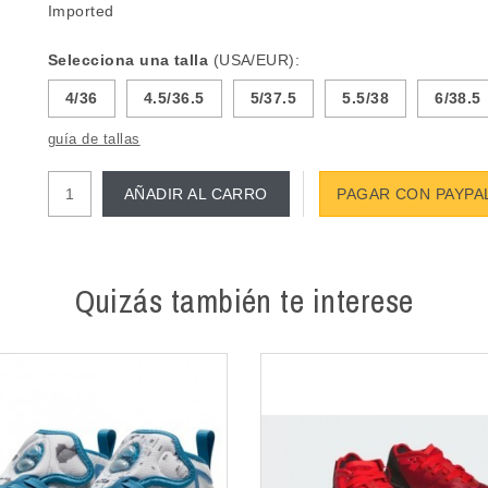
Imported
Selecciona una talla
(USA/EUR):
4/36
4.5/36.5
5/37.5
5.5/38
6/38.5
guía de tallas
AÑADIR AL CARRO
PAGAR CON PAYPA
Quizás también te interese