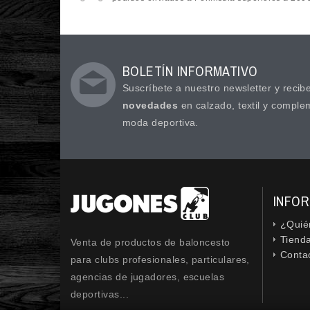
BOLETÍN INFORMATIVO
Suscríbete a nuestro newsletter y recib
novedades
en calzado, textil y comple
moda deportiva.
INFO
¿Quié
cebook
Twitter
Google
Instagram
Tiend
Venta de productos de baloncesto
Conta
para clubs profesionales, particulares,
agencias de jugadores, escuelas
deportivas...