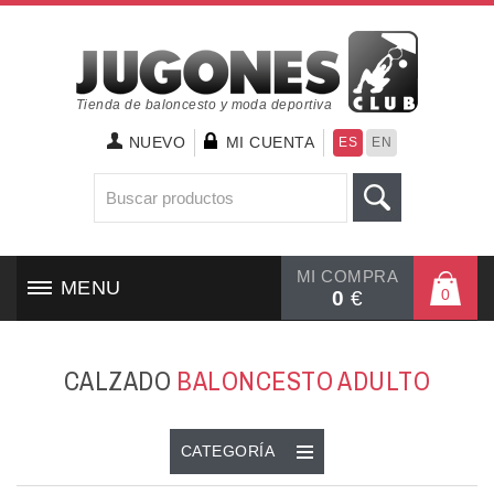
Tienda de baloncesto y moda deportiva
NUEVO
MI CUENTA
ES
EN
MI COMPRA
MENU
0
0
€
INICIO
CALZADO
BALONCESTO ADULTO
CALZADO
TEXTIL
CATEGORÍA