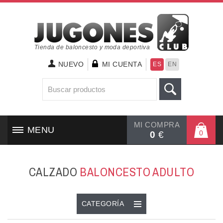
Tienda de baloncesto y moda deportiva
NUEVO
MI CUENTA
ES
EN
MI COMPRA
MENU
0
0
€
INICIO
CALZADO
BALONCESTO ADULTO
CALZADO
TEXTIL
CATEGORÍA